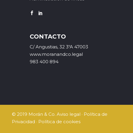
CONTACTO
C/ Angustias, 32 3ºA 47003
www.moranandco.legal
983 400 894
© 2019 Morán & Co.
Aviso legal
·
Política de
Privacidad
·
Política de cookies