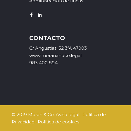
Administración de fincas
CONTACTO
C/ Angustias, 32 3ºA 47003
www.moranandco.legal
983 400 894
© 2019 Morán & Co.
Aviso legal
·
Política de
Privacidad
·
Política de cookies